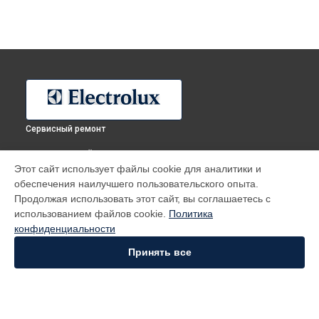
Сервисный ремонт
ВЫБЕРИ СВОЙ ГОРОД
Этот сайт использует файлы cookie для аналитики и
Ремонт холодильника ERC2105AOW Electrolux в
Москве
обеспечения наилучшего пользовательского опыта.
Ремонт холодильника ERC2105AOW Electrolux в
Санкт-
Продолжая использовать этот сайт, вы соглашаетесь с
Петербурге
использованием файлов cookie.
Политика
Ремонт холодильника ERC2105AOW Electrolux в
конфиденциальности
Краснодаре
Принять все
Ремонт холодильника ERC2105AOW Electrolux в
Ростове-
на-Дону
Ремонт холодильника ERC2105AOW Electrolux в
Нижнем
Новгороде
Ремонт холодильника ERC2105AOW Electrolux в