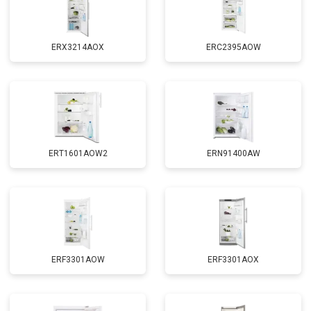
ERX3214AOX
ERC2395AOW
ERT1601AOW2
ERN91400AW
ERF3301AOW
ERF3301AOX