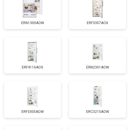
ERN1300AOW
ERF3307AOX
ERF4116AOX
ERN2301AOW
ERF3305AOW
ERC3215AOW