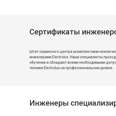
Ремонт или замена петли двери
Сертификаты инженеров
Ремонт или замена патрубка
Ремонт платы управления (восстан
Штат сервисного центра укомплектован исключ
инженерами Electrolux. Наши специалисты прохо
обучение и обладают всеми необходимыми допу
Корпусный ремонт (замена резинок,
техники Electrolux на профессиональном уровне.
Замена крестовины
Инженеры специализиро
Замена щёток