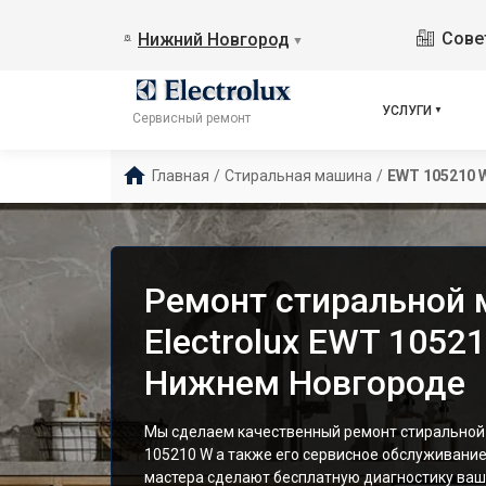
Сове
Нижний Новгород
▼
УСЛУГИ
Сервисный ремонт
Главная
/
Стиральная машина
/
EWT 105210 
Ремонт стиральной
Electrolux EWT 1052
Нижнем Новгороде
Мы сделаем качественный ремонт стиральной 
105210 W а также его сервисное обслуживани
мастера сделают бесплатную диагностику ваш