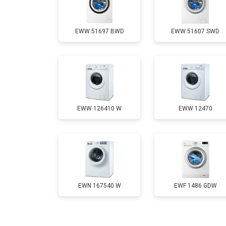
Замена шторок барабана
EWW 51697 BWD
EWW 51607 SWD
Замена селектора программ
Ремонт аквастопа
EWW 126410 W
EWW 12470
Замена опоры бака
Замена бака
Замена нижнего противовеса
EWN 167540 W
EWF 1486 GDW
Замена дозатора моющих средств