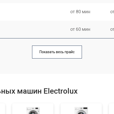
от 80 мин
о
от 60 мин
о
от 100 мин
о
Показать весь прайс
от 70 мин
о
от 120 мин
о
ных машин Electrolux
от 80 мин
о