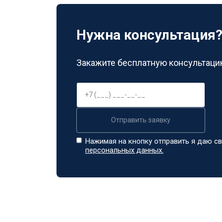
Замена заливного шланга
Нужна консультация
Замена прессостата
Закажите бесплатную консультацию
Замена сливного насоса
Отправить заявку
Замена сливного шланга
Нажимая на кнопку отправить я даю св
персональных данных.
Замена циркуляционного насоса
Замена УБЛ