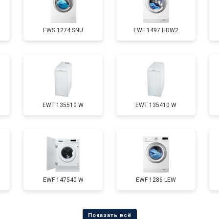
от 100 мин
о
EWS 1274 SNU
EWF 1497 HDW2
от 70 мин
о
от 110 мин
о
EWT 135510 W
EWT 135410 W
от 60 мин
о
от 100 мин
о
от 60 мин
о
EWF 147540 W
EWF 1286 LEW
от 80 мин
о