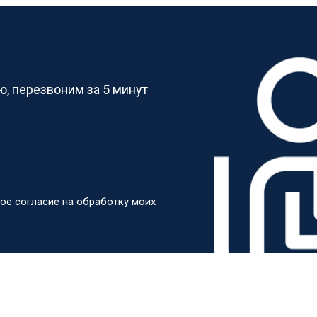
от 70 мин
о
?
от 60 мин
о
, перезвоним за 5 минут
от 100 мин
о
от 50 мин
о
ое согласие на обработку моих
от 110 мин
о
от 50 мин
о