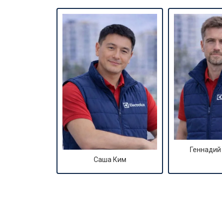
Замена амортизаторов
Замена подшипников
Замена мотора
Ремонт/замена датчика температу
Замена ТЭН
Геннадий
Саша Ким
Замена блока управления
Замена заливного клапана