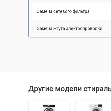
Замена сетевого фильтра
Замена жгута электропроводки
Замена шкива барабана
Замена мотора вентилятора сушки
Замена верхнего противовеса
Другие модели стираль
Замена пружин