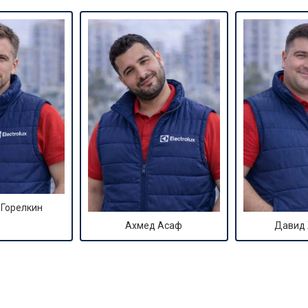
от 50 мин
о
от 90 мин
о
от 70 мин
о
ры
от 70 мин
о
от 50 мин
о
 Горелкин
Ахмед Асаф
Давид
от 100 мин
о
от 60 мин
о