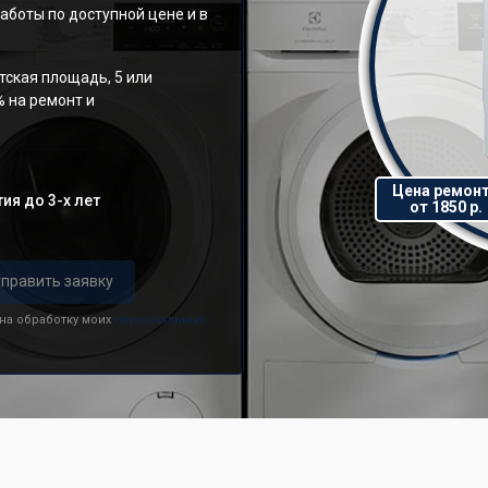
аботы по доступной цене и в
тская площадь, 5 или
% на ремонт и
Цена ремон
ия до 3-х лет
от 1850 р.
править заявку
 на обработку моих
персональных