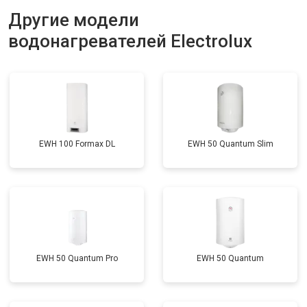
Ремонт платы управления
Другие модели
от 5250 ₽
Заказать
(восстановление)
водонагревателей Electrolux
Замена платы управления
от 3900 ₽
Заказать
Замена мембраны
от 3749 ₽
Заказать
EWH 100 Formax DL
EWH 50 Quantum Slim
EWH 50 Quantum Pro
EWH 50 Quantum